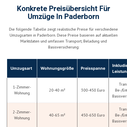
Konkrete Preisübersicht Für
Umzüge In Paderborn
Die folgende Tabelle zeigt realistische Preise für verschiedene
Umzugsarten in Paderborn. Diese Preise basieren auf aktuellen
Marktdaten und umfassen Transport, Beladung und
Basisversicherung:
Inkludi
Umzugsart
Wohnungsgröße
Preisspanne
Leistu
Tran
1-Zimmer-
20-40 m²
300-450 Euro
Be-/En
Wohnung
Basisver
Tran
2-Zimmer-
40-65 m²
450-650 Euro
Be-/En
Wohnung
Basisver