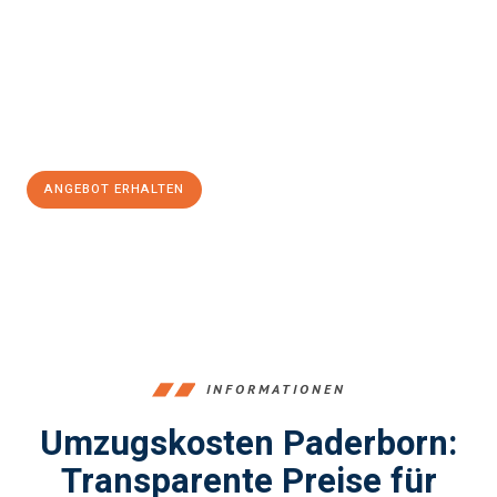
Expertenteam steht bereit, um Ihnen einen reibungslosen
Übergang in Ihr neues Zuhause zu garantieren.
Jetzt
unverbindliches Angebot
erhalten &
100€ sparen:
ANGEBOT ERHALTEN
+4915792653373
INFORMATIONEN
Umzugskosten Paderborn:
Transparente Preise für