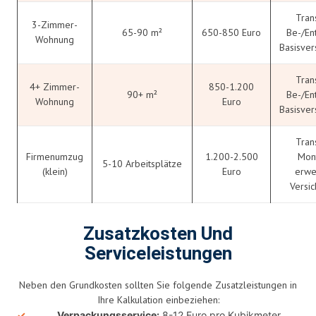
Tran
3-Zimmer-
65-90 m²
650-850 Euro
Be-/En
Wohnung
Basisver
Tran
4+ Zimmer-
850-1.200
90+ m²
Be-/En
Wohnung
Euro
Basisver
Tran
Firmenumzug
1.200-2.500
Mon
5-10 Arbeitsplätze
(klein)
Euro
erwe
Versi
Zusatzkosten Und
Serviceleistungen
Neben den Grundkosten sollten Sie folgende Zusatzleistungen in
Ihre Kalkulation einbeziehen:
Verpackungsservice:
8-12 Euro pro Kubikmeter