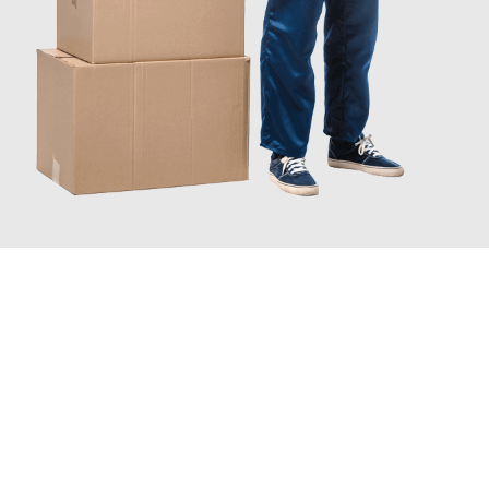
JETZT ANFRAGEN
Erleben Sie mit Umzugsmeister Rothstein Paderborn, wie
einfach
und stressfrei Ihr Umzug in Paderborn
sein kann. Unser