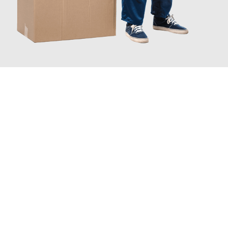
JETZT ANFRAGEN
Erleben Sie mit Umzugsmeister Rothstein Paderborn, wie
einfach
und stressfrei Ihr Umzug Paderborn Finnland
sein kann. Unser
Expertenteam steht bereit, um Ihnen einen reibungslosen
Übergang in Ihr neues Zuhause zu garantieren.