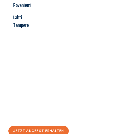
Rovaniemi
Lahti
Tampere
Jetzt anfragen &
Angebot
mit Best-Preis
erhalten!
Schicken Sie uns jetzt Ihre unverbindliche Anfrage und sichern
Sie sich Ihr
individuelles Umzugsangebot für Ihr Anliegen in
Paderborn
zum Best-Preis! Nutzen Sie die Gelegenheit für einen
stressfreien Umzug
mit maximalem Komfort:
JETZT ANGEBOT ERHALTEN