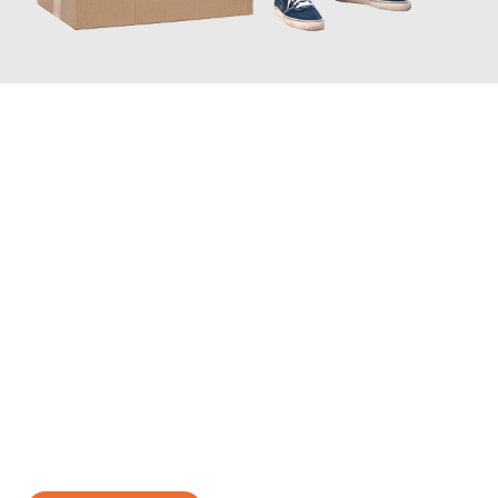
JETZT ANFRAGEN
Erleben Sie mit Umzugsmeister Rothstein Paderborn, wie
einfach
und stressfrei Ihr Umzug Paderborn Bodo
sein kann. Unser
Expertenteam steht bereit, um Ihnen einen reibungslosen
Übergang in Ihr neues Zuhause zu garantieren.
Jetzt
unverbindliches Angebot
erhalten &
100€ sparen: