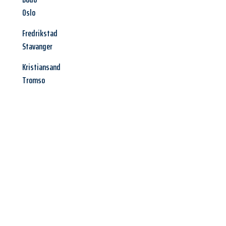
Oslo
Fredrikstad
Stavanger
Kristiansand
Tromso
Jetzt anfragen &
Angebot
mit Best-Preis
erhalten!
Schicken Sie uns jetzt Ihre unverbindliche Anfrage und sichern
Sie sich Ihr
individuelles Umzugsangebot für Ihr Anliegen in
Paderborn
zum Best-Preis! Nutzen Sie die Gelegenheit für einen