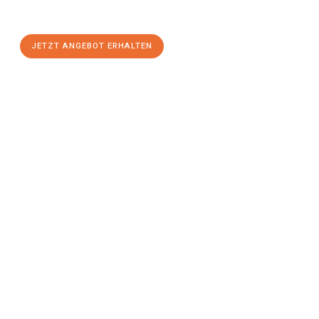
stressfreien Umzug
mit maximalem Komfort:
JETZT ANGEBOT ERHALTEN