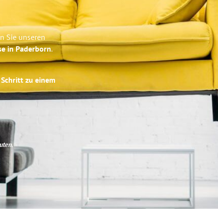
n Sie unseren
se in Paderborn
.
 Schritt zu einem
uten
.