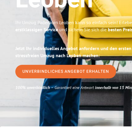
Leoben
Ihr Umzug Paderborn Leoben kann so einfach sein! Erlebe
erstklassigen Service
und sichern Sie sich die
besten Prei
Jetzt Ihr individuelles Angebot anfordern und den ersten
stressfreien Umzug nach Leoben machen:
UNVERBINDLICHES ANGEBOT ERHALTEN
100% unverbindlich
– Garantiert eine Antwort
innerhalb von 15 Min