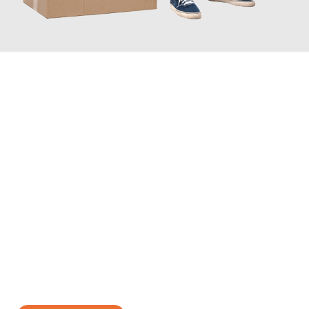
JETZT ANFRAGEN
Erleben Sie mit Umzugsmeister Rothstein Paderborn, wie
einfach
und stressfrei Ihr Umzug Paderborn Braila
sein kann. Unser
Expertenteam steht bereit, um Ihnen einen reibungslosen
Übergang in Ihr neues Zuhause zu garantieren.
Jetzt
unverbindliches Angebot
erhalten &
100€ sparen: