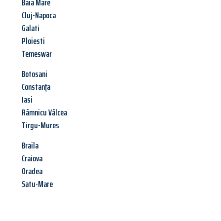
Baia Mare
Cluj-Napoca
Galati
Ploiesti
Temeswar
Botosani
Constanța
Iasi
Râmnicu Vâlcea
Tirgu-Mures
Braila
Craiova
Oradea
Satu-Mare