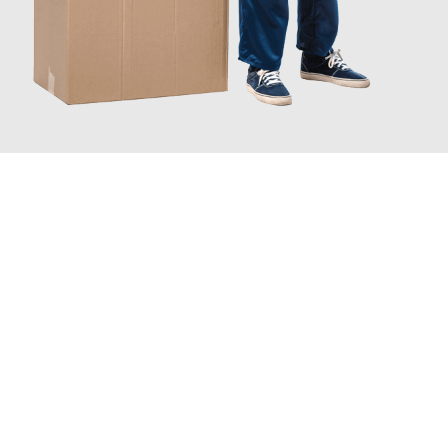
JETZT ANFRAGEN
Erleben Sie mit Umzugsmeister Rothstein Paderborn, wie
einfach
und stressfrei Ihr Umzug Paderborn Kruševac
sein kann. Unser
Expertenteam steht bereit, um Ihnen einen reibungslosen
Übergang in Ihr neues Zuhause zu garantieren.