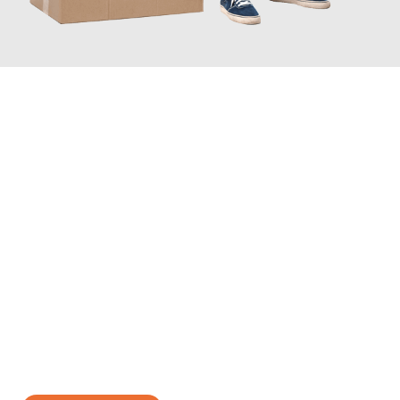
JETZT ANFRAGEN
Erleben Sie mit Umzugsmeister Rothstein Paderborn, wie
einfach
und stressfrei Ihr Umzug Paderborn Prešov
sein kann. Unser
Expertenteam steht bereit, um Ihnen einen reibungslosen
Übergang in Ihr neues Zuhause zu garantieren.
Jetzt
unverbindliches Angebot
erhalten &
100€ sparen: