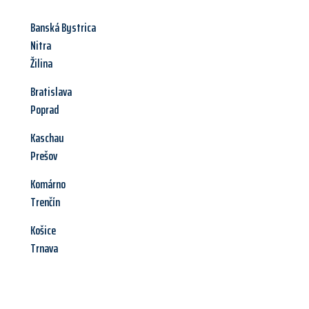
Banská Bystrica
Nitra
Žilina
Bratislava
Poprad
Kaschau
Prešov
Komárno
Trenčín
Košice
Trnava