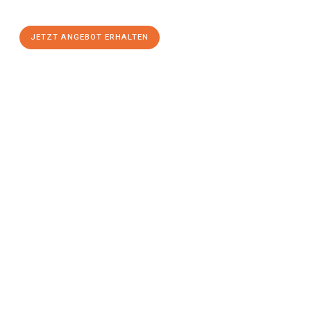
stressfreien Umzug
mit maximalem Komfort:
JETZT ANGEBOT ERHALTEN