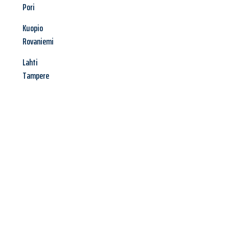
Pori
Kuopio
Rovaniemi
Lahti
Tampere
Jetzt anfragen &
Angebot
mit Best-Preis
erhalten!
Schicken Sie uns jetzt Ihre unverbindliche Anfrage und sichern
Sie sich Ihr
individuelles Umzugsangebot für Ihr Anliegen in
Paderborn
zum Best-Preis! Nutzen Sie die Gelegenheit für einen