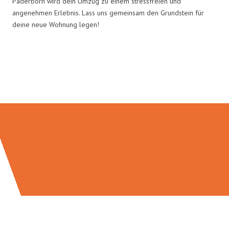
Paderborn wird dein Umzug zu einem stressfreien und
angenehmen Erlebnis. Lass uns gemeinsam den Grundstein für
deine neue Wohnung legen!
Umzugsmeister Rothstein in
Zahlen: