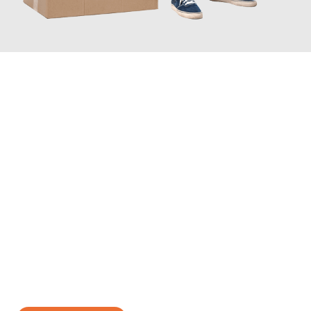
JETZT ANFRAGEN
Erleben Sie mit Umzugsmeister Rothstein Paderborn, wie
einfach
und stressfrei Ihr Umzug Paderborn Kuopio
sein kann. Unser
Expertenteam steht bereit, um Ihnen einen reibungslosen
Übergang in Ihr neues Zuhause zu garantieren.
Jetzt
unverbindliches Angebot
erhalten &
100€ sparen: