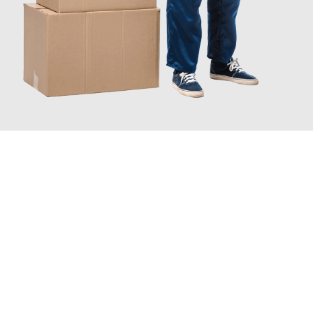
JETZT ANFRAGEN
Erleben Sie mit Umzugsmeister Rothstein Paderborn, wie
einfach
und stressfrei Ihr Umzug Paderborn Jyväskylä
sein kann. Unser
Expertenteam steht bereit, um Ihnen einen reibungslosen
Übergang in Ihr neues Zuhause zu garantieren.