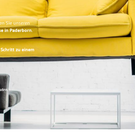
en Sie unseren
se in Paderborn
.
 Schritt zu einem
uten
.