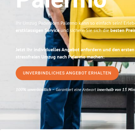
Palermo
Ihr Umzug Paderborn Palermo kann so einfach sein! Erleb
erstklassigen Service
und sichern Sie sich die
besten Prei
Jetzt Ihr individuelles Angebot anfordern und den ersten
stressfreien Umzug nach Palermo machen:
UNVERBINDLICHES ANGEBOT ERHALTEN
100% unverbindlich
– Garantiert eine Antwort
innerhalb von 15 Min