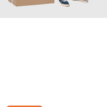
JETZT ANFRAGEN
Erleben Sie mit Umzugsmeister Rothstein Paderborn, wie
einfach
und stressfrei Ihr Umzug Paderborn Sassari
sein kann. Unser
Expertenteam steht bereit, um Ihnen einen reibungslosen
Übergang in Ihr neues Zuhause zu garantieren.
Jetzt
unverbindliches Angebot
erhalten &
100€ sparen: