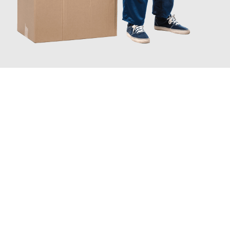
JETZT ANFRAGEN
Erleben Sie mit Umzugsmeister Rothstein Paderborn, wie
einfach
und stressfrei Ihr Umzug Paderborn Uppsala
sein kann. Unser
Expertenteam steht bereit, um Ihnen einen reibungslosen
Übergang in Ihr neues Zuhause zu garantieren.