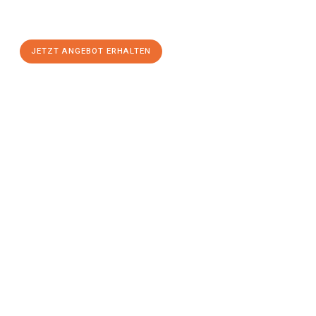
Paderborn
zum Best-Preis! Nutzen Sie die Gelegenheit für einen
stressfreien Umzug
mit maximalem Komfort:
JETZT ANGEBOT ERHALTEN