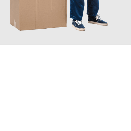
JETZT ANFRAGEN
Erleben Sie mit Umzugsmeister Rothstein Paderborn, wie
einfach
und stressfrei Ihr Umzug Paderborn Västerås
sein kann. Unser
Expertenteam steht bereit, um Ihnen einen reibungslosen
Übergang in Ihr neues Zuhause zu garantieren.