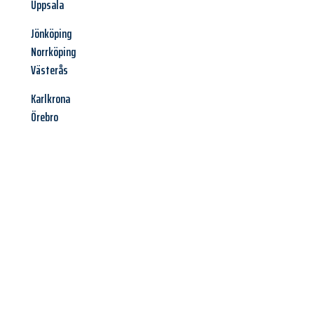
Uppsala
Jönköping
Norrköping
Västerås
Karlkrona
Örebro
Jetzt anfragen &
Angebot
mit Best-Preis
erhalten!
Schicken Sie uns jetzt Ihre unverbindliche Anfrage und sichern
Sie sich Ihr
individuelles Umzugsangebot für Ihr Anliegen in