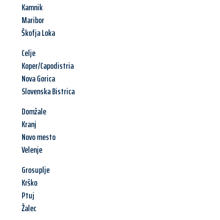
Kamnik
Maribor
Škofja Loka
Celje
Koper/Capodistria
Nova Gorica
Slovenska Bistrica
Domžale
Kranj
Novo mesto
Velenje
Grosuplje
Krško
Ptuj
Žalec