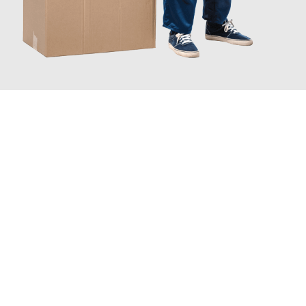
JETZT ANFRAGEN
Erleben Sie mit Umzugsmeister Rothstein Paderborn, wie
einfach
und stressfrei Ihr Umzug Paderborn Jesenice
sein kann. Unser
Expertenteam steht bereit, um Ihnen einen reibungslosen
Übergang in Ihr neues Zuhause zu garantieren.