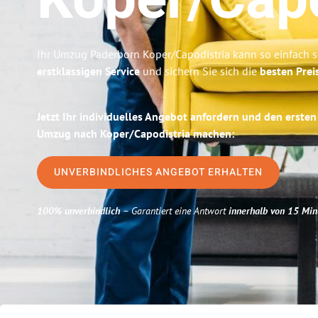
Koper/Capo
Ihr Umzug Paderborn Koper/Capodistria kann so einfach s
erstklassigen Service
und sichern Sie sich die
besten Prei
Jetzt Ihr individuelles Angebot anfordern und den ersten 
Umzug nach Koper/Capodistria machen:
UNVERBINDLICHES ANGEBOT ERHALTEN
100% unverbindlich
– Garantiert eine Antwort
innerhalb von 15 Min