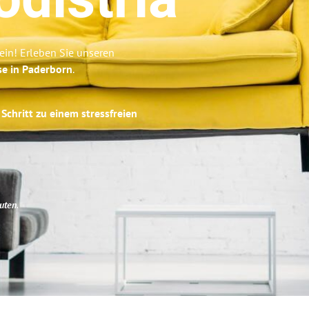
distria
ein! Erleben Sie unseren
se in Paderborn
.
Schritt zu einem stressfreien
uten
.