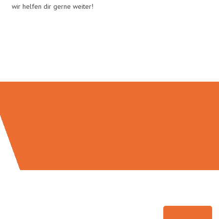
wir helfen dir gerne weiter!
Umzugsmeister Rothstein in
Zahlen: