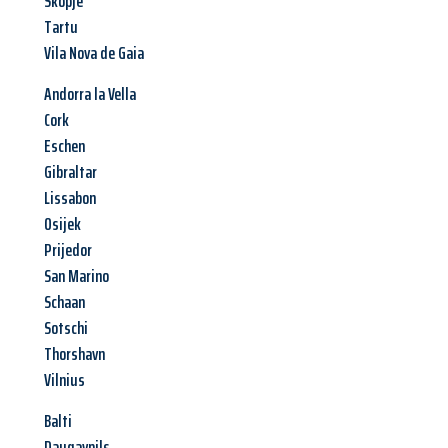
Skopje
Tartu
Vila Nova de Gaia
Andorra la Vella
Cork
Eschen
Gibraltar
Lissabon
Osijek
Prijedor
San Marino
Schaan
Sotschi
Thorshavn
Vilnius
Balti
Daugavpils