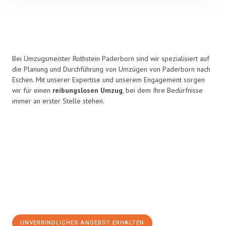
Bei Umzugsmeister Rothstein Paderborn sind wir spezialisiert auf
die Planung und Durchführung von Umzügen von Paderborn nach
Eschen. Mit unserer Expertise und unserem Engagement sorgen
wir für einen
reibungslosen Umzug
, bei dem Ihre Bedürfnisse
immer an erster Stelle stehen.
UNVERBINDLICHES ANGEBOT ERHALTEN