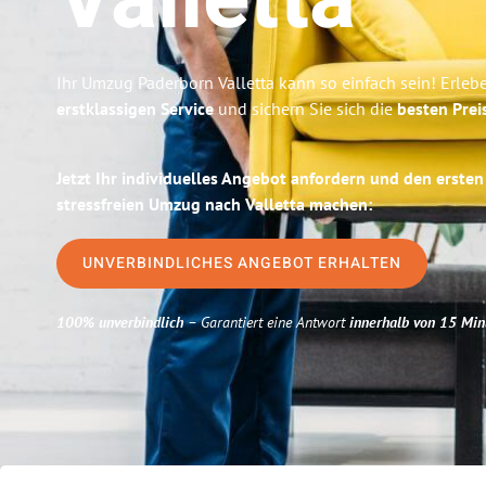
Valletta
Ihr Umzug Paderborn Valletta kann so einfach sein! Erleb
erstklassigen Service
und sichern Sie sich die
besten Prei
Jetzt Ihr individuelles Angebot anfordern und den ersten
stressfreien Umzug nach Valletta machen:
UNVERBINDLICHES ANGEBOT ERHALTEN
100% unverbindlich
– Garantiert eine Antwort
innerhalb von 15 Min