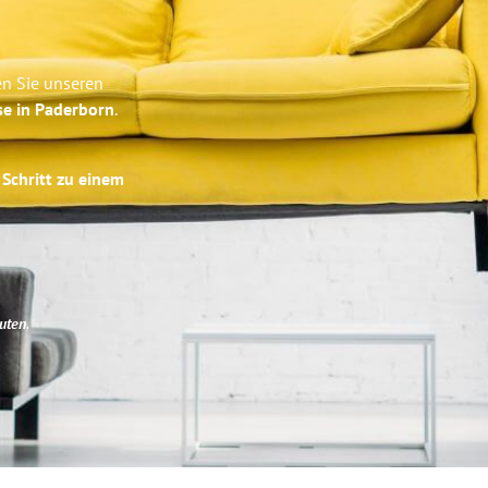
en Sie unseren
se in Paderborn
.
 Schritt zu einem
uten
.