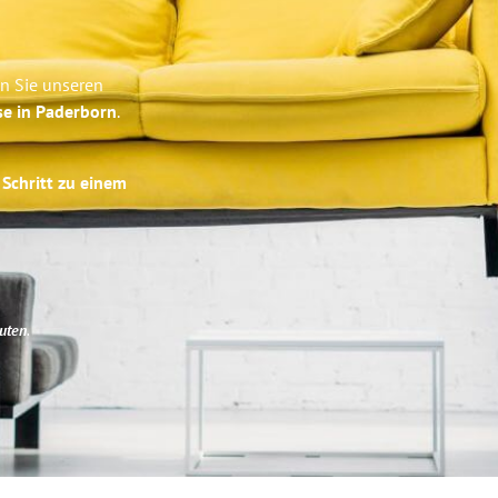
n Sie unseren
se in Paderborn
.
 Schritt zu einem
uten
.