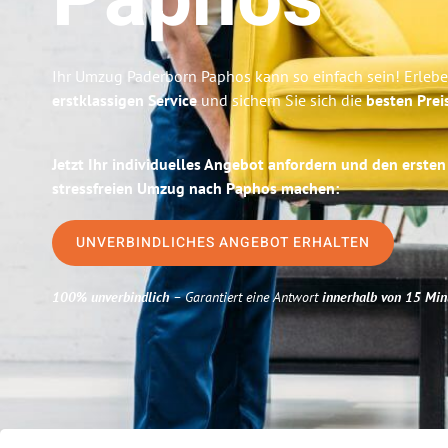
Paphos
Ihr Umzug Paderborn Paphos kann so einfach sein! Erlebe
erstklassigen Service
und sichern Sie sich die
besten Prei
Jetzt Ihr individuelles Angebot anfordern und den ersten
stressfreien Umzug nach Paphos machen:
UNVERBINDLICHES ANGEBOT ERHALTEN
100% unverbindlich
– Garantiert eine Antwort
innerhalb von 15 Min