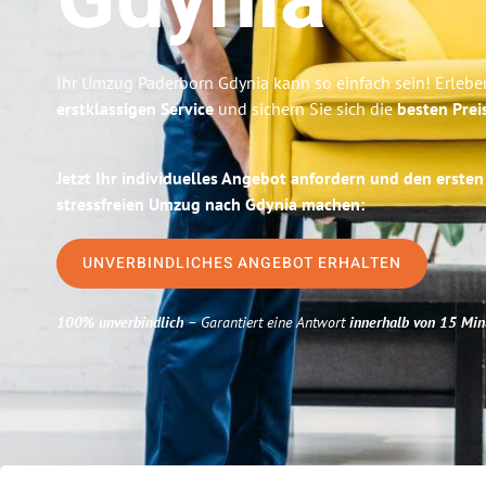
Gdynia
Ihr Umzug Paderborn Gdynia kann so einfach sein! Erlebe
erstklassigen Service
und sichern Sie sich die
besten Prei
Jetzt Ihr individuelles Angebot anfordern und den ersten
stressfreien Umzug nach Gdynia machen:
UNVERBINDLICHES ANGEBOT ERHALTEN
100% unverbindlich
– Garantiert eine Antwort
innerhalb von 15 Min