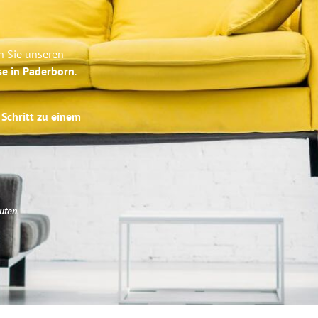
n Sie unseren
se in Paderborn
.
 Schritt zu einem
uten
.