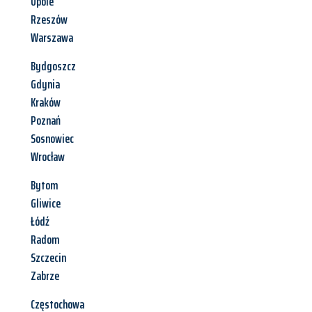
Opole
Rzeszów
Warszawa
Bydgoszcz
Gdynia
Kraków
Poznań
Sosnowiec
Wrocław
Bytom
Gliwice
Łódź
Radom
Szczecin
Zabrze
Częstochowa