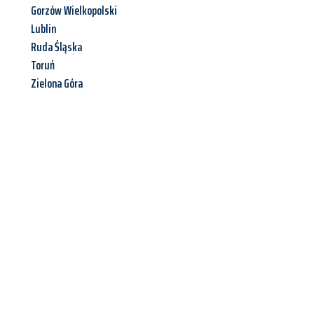
Gorzów Wielkopolski
Lublin
Ruda Śląska
Toruń
Zielona Góra
Jetzt anfragen &
Angebot
mit Best-Preis
erhalten!
Schicken Sie uns jetzt Ihre unverbindliche Anfrage und sichern
Sie sich Ihr
individuelles Umzugsangebot für Ihr Anliegen in
Paderborn
zum Best-Preis! Nutzen Sie die Gelegenheit für einen
stressfreien Umzug
mit maximalem Komfort: