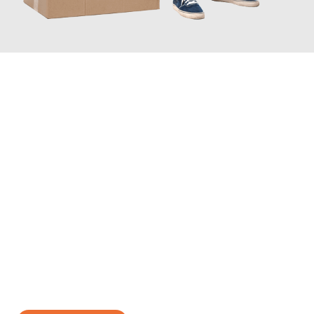
JETZT ANFRAGEN
Erleben Sie mit Umzugsmeister Rothstein Paderborn, wie
einfach
und stressfrei Ihr Umzug Paderborn Rybnik
sein kann. Unser
Expertenteam steht bereit, um Ihnen einen reibungslosen
Übergang in Ihr neues Zuhause zu garantieren.
Jetzt
unverbindliches Angebot
erhalten &
100€ sparen: