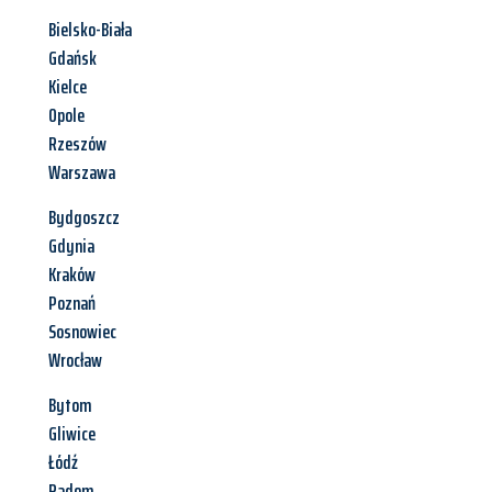
Bielsko-Biała
Gdańsk
Kielce
Opole
Rzeszów
Warszawa
Bydgoszcz
Gdynia
Kraków
Poznań
Sosnowiec
Wrocław
Bytom
Gliwice
Łódź
Radom