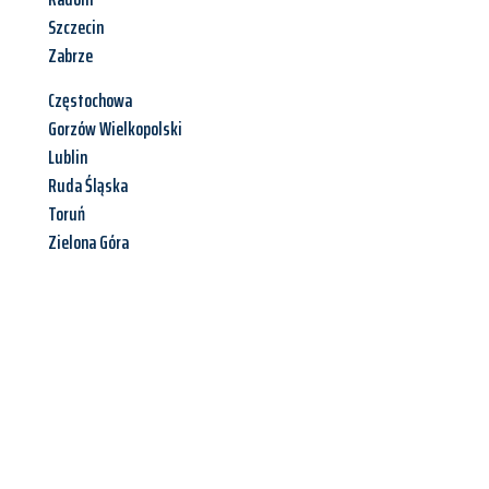
Szczecin
Zabrze
Częstochowa
Gorzów Wielkopolski
Lublin
Ruda Śląska
Toruń
Zielona Góra
Jetzt anfragen &
Angebot
mit Best-Preis
erhalten!