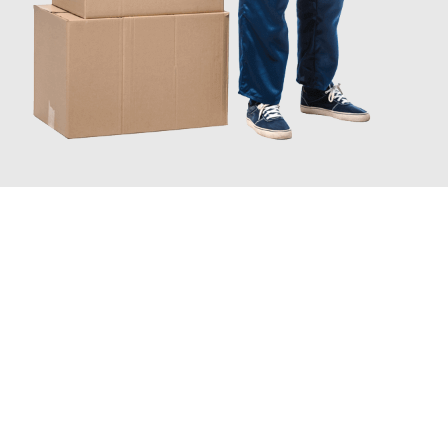
JETZT ANFRAGEN
Erleben Sie mit Umzugsmeister Rothstein Paderborn, wie
einfach
und stressfrei Ihr Umzug Paderborn Warszawa
sein kann. Unser
Expertenteam steht bereit, um Ihnen einen reibungslosen
Übergang in Ihr neues Zuhause zu garantieren.