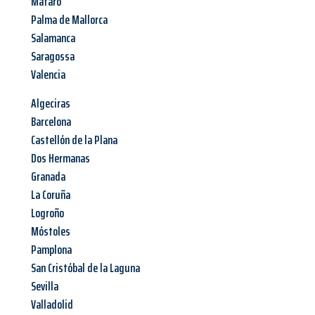
Mataró
Palma de Mallorca
Salamanca
Saragossa
Valencia
Algeciras
Barcelona
Castellón de la Plana
Dos Hermanas
Granada
La Coruña
Logroño
Móstoles
Pamplona
San Cristóbal de la Laguna
Sevilla
Valladolid