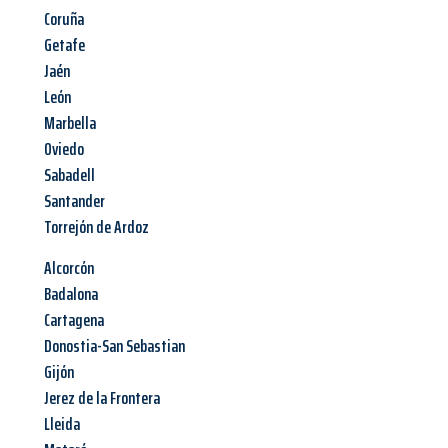
Coruña
Getafe
Jaén
León
Marbella
Oviedo
Sabadell
Santander
Torrejón de Ardoz
Alcorcón
Badalona
Cartagena
Donostia-San Sebastian
Gijón
Jerez de la Frontera
Lleida