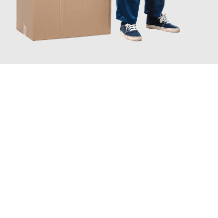
JETZT ANFRAGEN
Erleben Sie mit Umzugsmeister Rothstein Paderborn, wie
einfach
und stressfrei Ihr Umzug Paderborn Badajoz
sein kann. Unser
Expertenteam steht bereit, um Ihnen einen reibungslosen
Übergang in Ihr neues Zuhause zu garantieren.