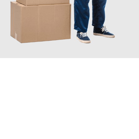
JETZT ANFRAGEN
Erleben Sie mit Umzugsmeister Rothstein Paderborn, wie
einfach
und stressfrei Ihr Umzug Paderborn Barcelona
sein kann. Unser
Expertenteam steht bereit, um Ihnen einen reibungslosen
Übergang in Ihr neues Zuhause zu garantieren.