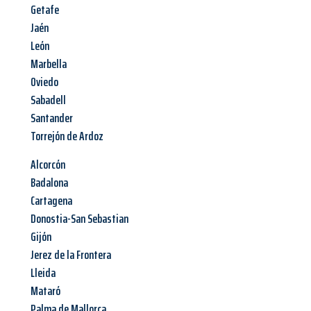
Getafe
Jaén
León
Marbella
Oviedo
Sabadell
Santander
Torrejón de Ardoz
Alcorcón
Badalona
Cartagena
Donostia-San Sebastian
Gijón
Jerez de la Frontera
Lleida
Mataró
Palma de Mallorca