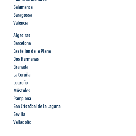
Salamanca
Saragossa
Valencia
Algeciras
Barcelona
Castellón de la Plana
Dos Hermanas
Granada
La Coruña
Logroño
Móstoles
Pamplona
San Cristóbal de la Laguna
Sevilla
Valladolid