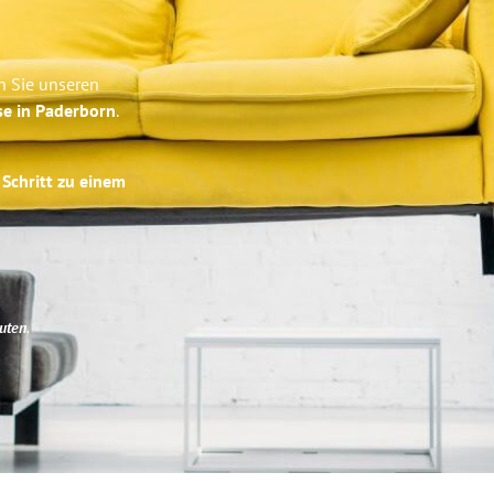
n Sie unseren
se in Paderborn
.
 Schritt zu einem
uten
.