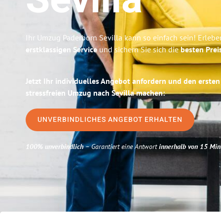
Sevilla
Ihr Umzug Paderborn Sevilla kann so einfach sein! Erlebe
erstklassigen Service
und sichern Sie sich die
besten Prei
Jetzt Ihr individuelles Angebot anfordern und den ersten
stressfreien Umzug nach Sevilla machen:
UNVERBINDLICHES ANGEBOT ERHALTEN
100% unverbindlich
– Garantiert eine Antwort
innerhalb von 15 Min