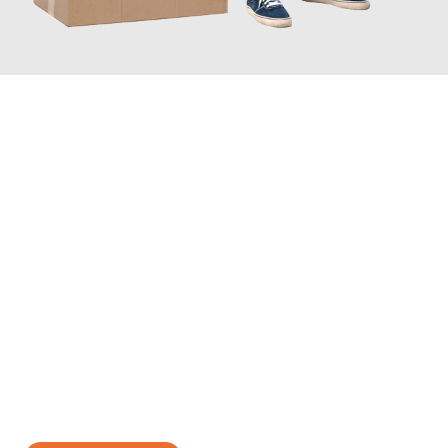
JETZT ANFRAGEN
Erleben Sie mit Umzugsmeister Rothstein Paderborn, wie
einfach
und stressfrei Ihr Umzug Paderborn Konya
sein kann. Unser
Expertenteam steht bereit, um Ihnen einen reibungslosen
Übergang in Ihr neues Zuhause zu garantieren.
Jetzt
unverbindliches Angebot
erhalten &
100€ sparen: