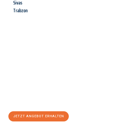
Sivas
Trabzon
Jetzt anfragen &
Angebot
mit Best-Preis
erhalten!
Schicken Sie uns jetzt Ihre unverbindliche Anfrage und sichern
Sie sich Ihr
individuelles Umzugsangebot für Ihr Anliegen in
Paderborn
zum Best-Preis! Nutzen Sie die Gelegenheit für einen
stressfreien Umzug
mit maximalem Komfort:
JETZT ANGEBOT ERHALTEN