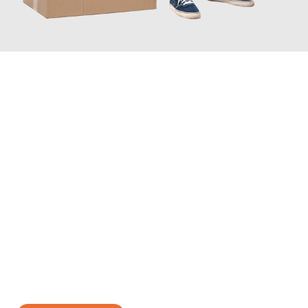
JETZT ANFRAGEN
Erleben Sie mit Umzugsmeister Rothstein Paderborn, wie
einfach
und stressfrei Ihr Umzug Paderborn Manisa
sein kann. Unser
Expertenteam steht bereit, um Ihnen einen reibungslosen
Übergang in Ihr neues Zuhause zu garantieren.
Jetzt
unverbindliches Angebot
erhalten &
100€ sparen: