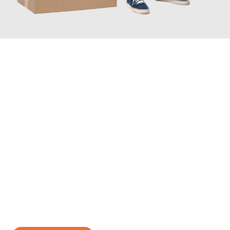
JETZT ANFRAGEN
Erleben Sie mit Umzugsmeister Rothstein Paderborn, wie
einfach
und stressfrei Ihr Umzug Paderborn Ordu
sein kann. Unser
Expertenteam steht bereit, um Ihnen einen reibungslosen
Übergang in Ihr neues Zuhause zu garantieren.
Jetzt
unverbindliches Angebot
erhalten &
100€ sparen: