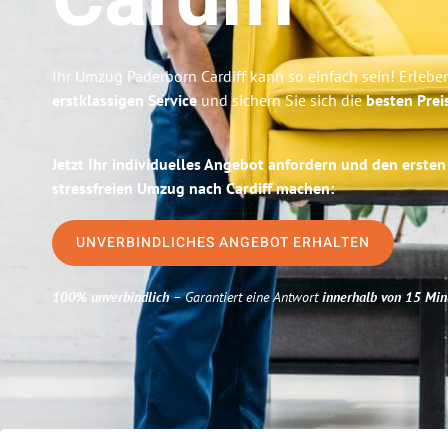
Cardiff
Ihr Umzug Paderborn Cardiff kann so einfach sein! Erlebe
erstklassigen Service
und sichern Sie sich die
besten Prei
Jetzt Ihr individuelles Angebot anfordern und den ersten
stressfreien Umzug nach Cardiff machen:
UNVERBINDLICHES ANGEBOT ERHALTEN
100% unverbindlich
– Garantiert eine Antwort
innerhalb von 15 Min