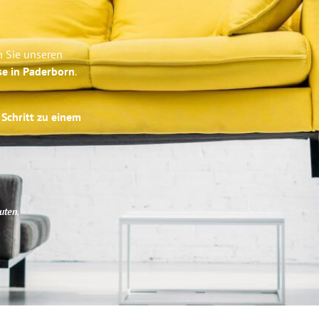
n Sie unseren
se in Paderborn
.
 Schritt zu einem
uten
.