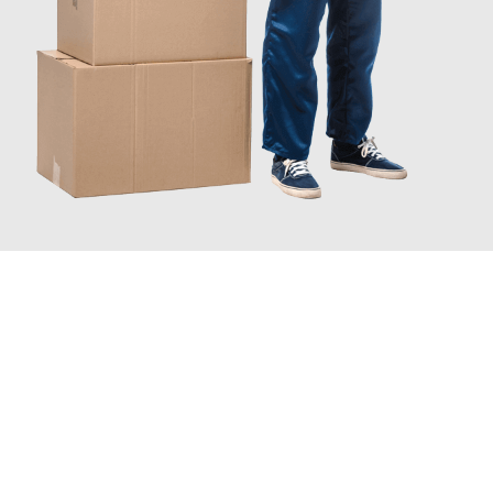
JETZT ANFRAGEN
Erleben Sie mit Umzugsmeister Rothstein Paderborn, wie
einfach
und stressfrei Ihr Umzug Paderborn Milton Keynes
sein kann.