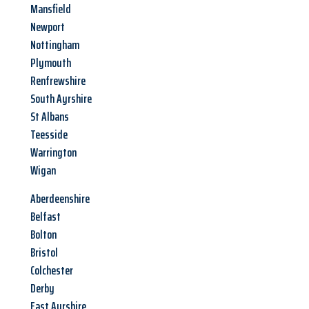
Mansfield
Newport
Nottingham
Plymouth
Renfrewshire
South Ayrshire
St Albans
Teesside
Warrington
Wigan
Aberdeenshire
Belfast
Bolton
Bristol
Colchester
Derby
East Ayrshire