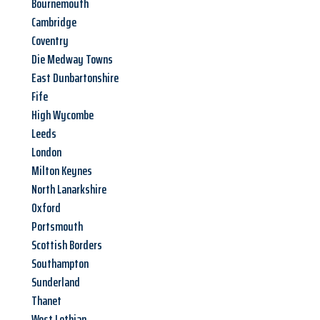
Bournemouth
Cambridge
Coventry
Die Medway Towns
East Dunbartonshire
Fife
High Wycombe
Leeds
London
Milton Keynes
North Lanarkshire
Oxford
Portsmouth
Scottish Borders
Southampton
Sunderland
Thanet
West Lothian