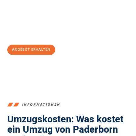
Unser Expertenteam steht bereit, um Ihnen einen reibungslosen
Übergang in Ihr neues Zuhause zu garantieren.
Jetzt
unverbindliches Angebot
erhalten &
100€ sparen:
ANGEBOT ERHALTEN
+4915792653373
INFORMATIONEN
Umzugskosten: Was kostet
ein Umzug von Paderborn