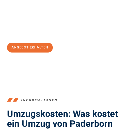
Unser Expertenteam steht bereit, um Ihnen einen reibungslosen
Übergang in Ihr neues Zuhause zu garantieren.
Jetzt
unverbindliches Angebot
erhalten &
100€ sparen:
ANGEBOT ERHALTEN
+4915792653373
INFORMATIONEN
Umzugskosten: Was kostet
ein Umzug von Paderborn