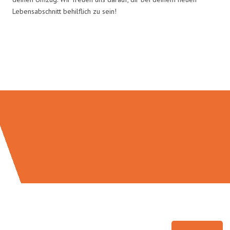
Lebensabschnitt behilflich zu sein!
Umzugsmeister Rothstein in
Zahlen: