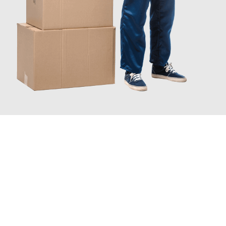
JETZT ANFRAGEN
Erleben Sie mit Umzugsmeister Rothstein Paderborn, wie
einfach
und stressfrei Ihr Umzug Paderborn West Yorkshire
sein kann.