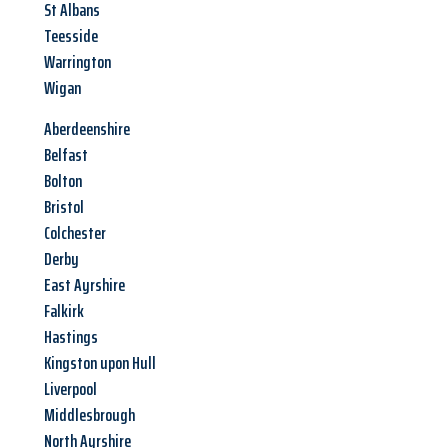
St Albans
Teesside
Warrington
Wigan
Aberdeenshire
Belfast
Bolton
Bristol
Colchester
Derby
East Ayrshire
Falkirk
Hastings
Kingston upon Hull
Liverpool
Middlesbrough
North Ayrshire