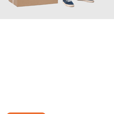
JETZT ANFRAGEN
Erleben Sie mit Umzugsmeister Rothstein Paderborn, wie
einfach
und stressfrei Ihr Umzug Paderborn Thanet
sein kann. Unser
Expertenteam steht bereit, um Ihnen einen reibungslosen
Übergang in Ihr neues Zuhause zu garantieren.
Jetzt
unverbindliches Angebot
erhalten &
100€ sparen: