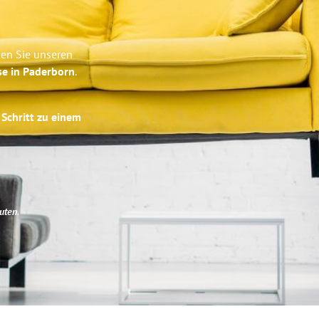
ben Sie unseren
se in Paderborn
.
 Schritt zu einem
uten
.