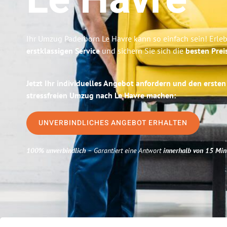
Le Havre
Ihr Umzug Paderborn Le Havre kann so einfach sein! Erle
erstklassigen Service
und sichern Sie sich die
besten Prei
Jetzt Ihr individuelles Angebot anfordern und den ersten
stressfreien Umzug nach Le Havre machen:
UNVERBINDLICHES ANGEBOT ERHALTEN
100% unverbindlich
– Garantiert eine Antwort
innerhalb von 15 Min