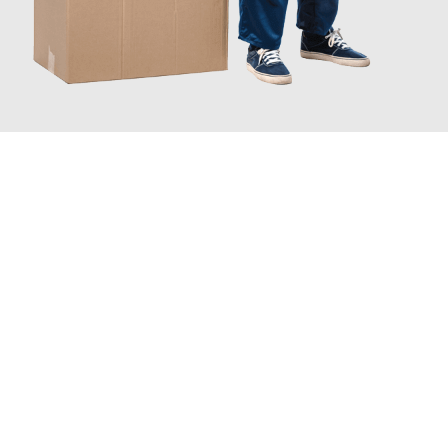
JETZT ANFRAGEN
Erleben Sie mit Umzugsmeister Rothstein Paderborn, wie
einfach
und stressfrei Ihr Umzug Paderborn Orléans
sein kann. Unser
Expertenteam steht bereit, um Ihnen einen reibungslosen
Übergang in Ihr neues Zuhause zu garantieren.