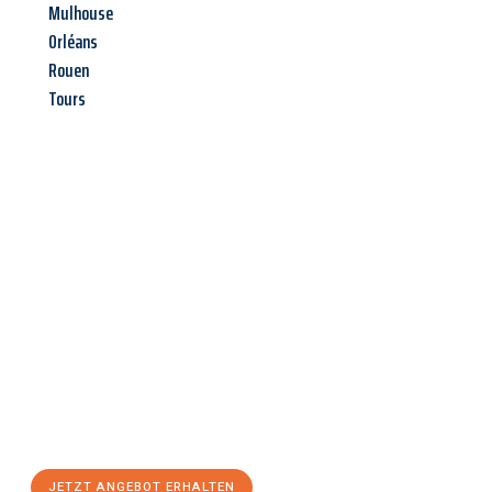
Mulhouse
Orléans
Rouen
Tours
Jetzt anfragen &
Angebot
mit Best-Preis
erhalten!
Schicken Sie uns jetzt Ihre unverbindliche Anfrage und sichern
Sie sich Ihr
individuelles Umzugsangebot für Ihr Anliegen in
Paderborn
zum Best-Preis! Nutzen Sie die Gelegenheit für einen
stressfreien Umzug
mit maximalem Komfort:
JETZT ANGEBOT ERHALTEN