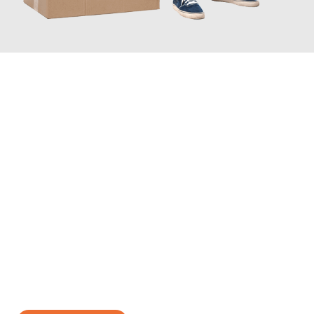
JETZT ANFRAGEN
Erleben Sie mit Umzugsmeister Rothstein Paderborn, wie
einfach
und stressfrei Ihr Umzug Paderborn Toulon
sein kann. Unser
Expertenteam steht bereit, um Ihnen einen reibungslosen
Übergang in Ihr neues Zuhause zu garantieren.
Jetzt
unverbindliches Angebot
erhalten &
100€ sparen: