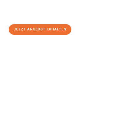
Sie sich Ihr
individuelles Umzugsangebot für Ihr Anliegen in
Paderborn
zum Best-Preis! Nutzen Sie die Gelegenheit für einen
stressfreien Umzug
mit maximalem Komfort:
JETZT ANGEBOT ERHALTEN