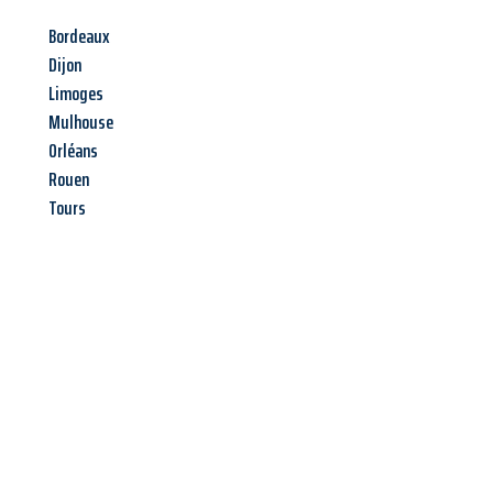
Bordeaux
Dijon
Limoges
Mulhouse
Orléans
Rouen
Tours
Jetzt anfragen &
Angebot
mit Best-Preis
erhalten!
Schicken Sie uns jetzt Ihre unverbindliche Anfrage und sichern