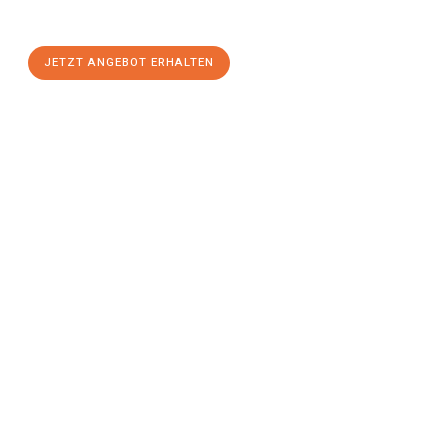
stressfreien Umzug
mit maximalem Komfort:
JETZT ANGEBOT ERHALTEN