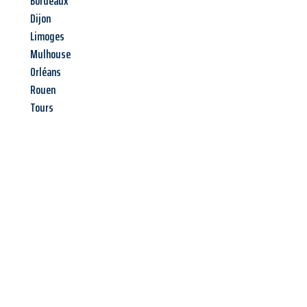
Bordeaux
Dijon
Limoges
Mulhouse
Orléans
Rouen
Tours
Jetzt anfragen &
Angebot
mit Best-Preis
erhalten!
Schicken Sie uns jetzt Ihre unverbindliche Anfrage und sichern
Sie sich Ihr
individuelles Umzugsangebot für Ihr Anliegen in
Paderborn
zum Best-Preis! Nutzen Sie die Gelegenheit für einen