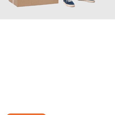
JETZT ANFRAGEN
Erleben Sie mit Umzugsmeister Rothstein Paderborn, wie
einfach
und stressfrei Ihr Umzug Paderborn Tours
sein kann. Unser
Expertenteam steht bereit, um Ihnen einen reibungslosen
Übergang in Ihr neues Zuhause zu garantieren.
Jetzt
unverbindliches Angebot
erhalten &
100€ sparen: