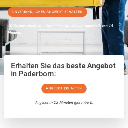
UNVERBINDLICHES ANGEBOT ERHALTEN
100% unverbindlich
– Garantiert eine Antwort
innerhalb von 15
Minuten
.
Erhalten Sie das
beste Angebot
in Paderborn:
ANGEBOT ERHALTEN
Angebot
in 15 Minuten
(garantiert).