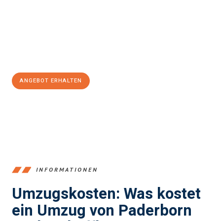
Unser Expertenteam steht bereit, um Ihnen einen reibungslosen
Übergang in Ihr neues Zuhause zu garantieren.
Jetzt
unverbindliches Angebot
erhalten &
100€ sparen:
ANGEBOT ERHALTEN
+4915792653373
INFORMATIONEN
Umzugskosten: Was kostet
ein Umzug von Paderborn