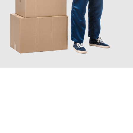
JETZT ANFRAGEN
Erleben Sie mit Umzugsmeister Rothstein Paderborn, wie
einfach
und stressfrei Ihr Umzug Paderborn Schaffhausen
sein kann.