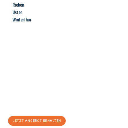
Riehen
Uster
Winterthur
Jetzt anfragen &
Angebot
mit Best-Preis
erhalten!
Schicken Sie uns jetzt Ihre unverbindliche Anfrage und sichern
Sie sich Ihr
individuelles Umzugsangebot für Ihr Anliegen in
Paderborn
zum Best-Preis! Nutzen Sie die Gelegenheit für einen
stressfreien Umzug
mit maximalem Komfort:
JETZT ANGEBOT ERHALTEN