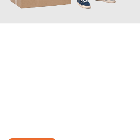
JETZT ANFRAGEN
Erleben Sie mit Umzugsmeister Rothstein Paderborn, wie
einfach
und stressfrei Ihr Umzug Paderborn Thun
sein kann. Unser
Expertenteam steht bereit, um Ihnen einen reibungslosen
Übergang in Ihr neues Zuhause zu garantieren.
Jetzt
unverbindliches Angebot
erhalten &
100€ sparen: