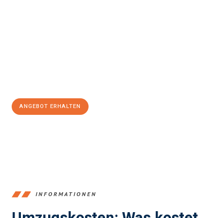
Erleben Sie mit Umzugsmeister Rothstein Paderborn, wie
einfach
und stressfrei Ihr Umzug Paderborn Yverdon-les-Bains
sein
kann. Unser Expertenteam steht bereit, um Ihnen einen
reibungslosen Übergang in Ihr neues Zuhause zu garantieren.
Jetzt
unverbindliches Angebot
erhalten &
100€ sparen:
ANGEBOT ERHALTEN
+4915792653373
INFORMATIONEN