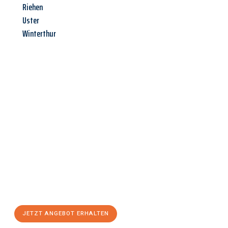
Riehen
Uster
Winterthur
Jetzt anfragen &
Angebot
mit Best-Preis
erhalten!
Schicken Sie uns jetzt Ihre unverbindliche Anfrage und sichern
Sie sich Ihr
individuelles Umzugsangebot für Ihr Anliegen in
Paderborn
zum Best-Preis! Nutzen Sie die Gelegenheit für einen
stressfreien Umzug
mit maximalem Komfort:
JETZT ANGEBOT ERHALTEN