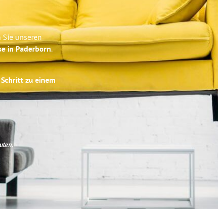
n Sie unseren
se in Paderborn
.
 Schritt zu einem
uten
.