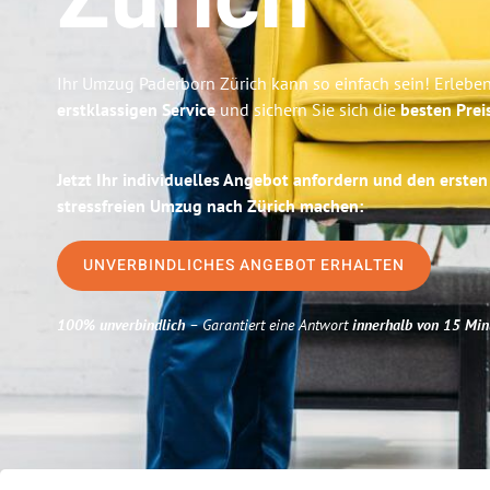
Zürich
Ihr Umzug Paderborn Zürich kann so einfach sein! Erlebe
erstklassigen Service
und sichern Sie sich die
besten Prei
Jetzt Ihr individuelles Angebot anfordern und den ersten
stressfreien Umzug nach Zürich machen:
UNVERBINDLICHES ANGEBOT ERHALTEN
100% unverbindlich
– Garantiert eine Antwort
innerhalb von 15 Min