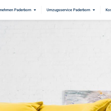
nehmen Paderborn
Umzugsservice Paderborn
Kos