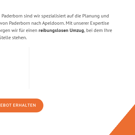
Paderborn sind wir spezialisiert auf die Planung und
on Paderborn nach Apeldoorn. Mit unserer Expertise
gen wir für einen
reibungslosen Umzug
, bei dem Ihre
Stelle stehen.
GEBOT ERHALTEN