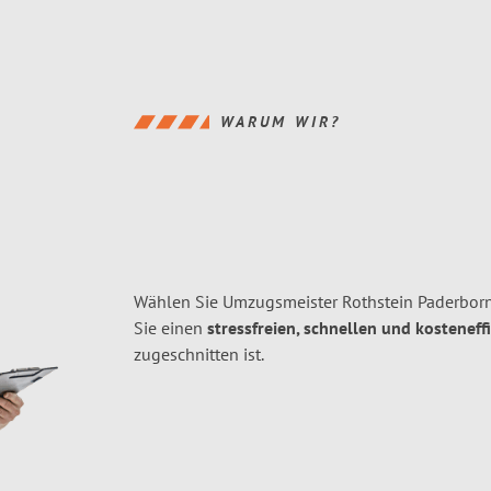
WARUM WIR?
Wählen Sie Umzugsmeister Rothstein Paderbor
Sie einen
stressfreien, schnellen und kosteneff
zugeschnitten ist.