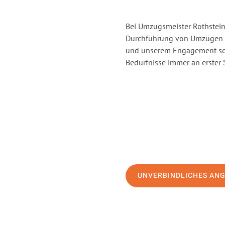
Bei Umzugsmeister Rothstein 
Durchführung von Umzügen v
und unserem Engagement sor
Bedürfnisse immer an erster 
UNVERBINDLICHES AN