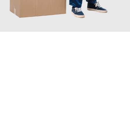
JETZT ANFRAGEN
Erleben Sie mit Umzugsmeister Rothstein Paderborn, wie
einfach
und stressfrei Ihr Umzug Paderborn Emmen
sein kann. Unser
Expertenteam steht bereit, um Ihnen einen reibungslosen
Übergang in Ihr neues Zuhause zu garantieren.
Jetzt
unverbindliches Angebot
erhalten &
100€ sparen: