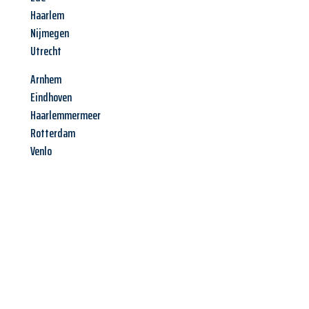
Haarlem
Nijmegen
Utrecht
Arnhem
Eindhoven
Haarlemmermeer
Rotterdam
Venlo
Jetzt anfragen &
Angebot
mit Best-Preis
erhalten!