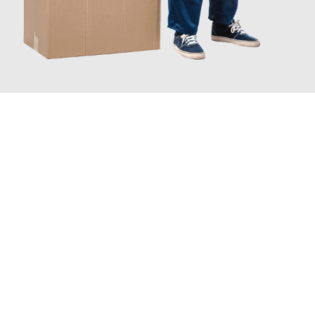
JETZT ANFRAGEN
Erleben Sie mit Umzugsmeister Rothstein Paderborn, wie
einfach
und stressfrei Ihr Umzug Paderborn Haarlem
sein kann. Unser
Expertenteam steht bereit, um Ihnen einen reibungslosen
Übergang in Ihr neues Zuhause zu garantieren.