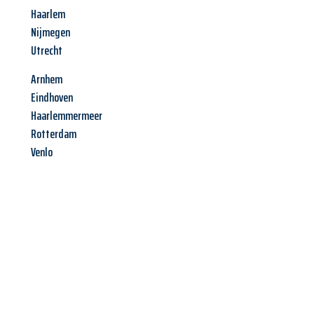
Haarlem
Nijmegen
Utrecht
Arnhem
Eindhoven
Haarlemmermeer
Rotterdam
Venlo
Jetzt anfragen &
Angebot
mit Best-Preis
erhalten!