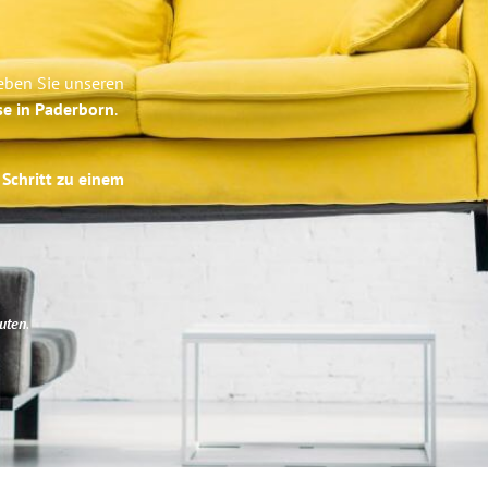
leben Sie unseren
se in Paderborn
.
 Schritt zu einem
uten
.