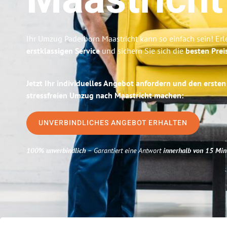
Maastricht
Ihr Umzug Paderborn Maastricht kann so einfach sein! Er
erstklassigen Service
und sichern Sie sich die
besten Prei
Jetzt Ihr individuelles Angebot anfordern und den ersten
stressfreien Umzug nach Maastricht machen:
UNVERBINDLICHES ANGEBOT ERHALTEN
100% unverbindlich
– Garantiert eine Antwort
innerhalb von 15 Min