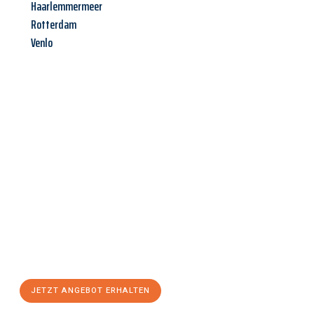
Haarlemmermeer
Rotterdam
Venlo
Jetzt anfragen &
Angebot
mit Best-Preis
erhalten!
Schicken Sie uns jetzt Ihre unverbindliche Anfrage und sichern
Sie sich Ihr
individuelles Umzugsangebot für Ihr Anliegen in
Paderborn
zum Best-Preis! Nutzen Sie die Gelegenheit für einen
stressfreien Umzug
mit maximalem Komfort:
JETZT ANGEBOT ERHALTEN