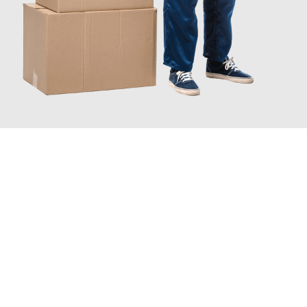
JETZT ANFRAGEN
Erleben Sie mit Umzugsmeister Rothstein Paderborn, wie
einfach
und stressfrei Ihr Umzug Paderborn Rotterdam
sein kann.
Unser Expertenteam steht bereit, um Ihnen einen reibungslosen
Übergang in Ihr neues Zuhause zu garantieren.