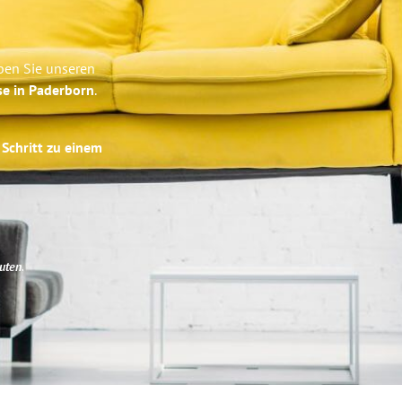
ben Sie unseren
se in Paderborn
.
 Schritt zu einem
uten
.