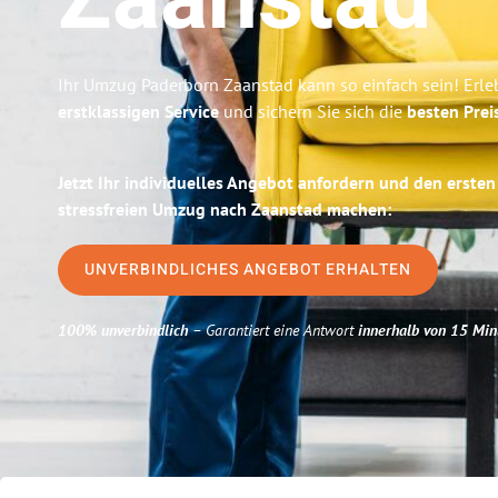
Zaanstad
Ihr Umzug Paderborn Zaanstad kann so einfach sein! Erle
erstklassigen Service
und sichern Sie sich die
besten Prei
Jetzt Ihr individuelles Angebot anfordern und den ersten
stressfreien Umzug nach Zaanstad machen:
UNVERBINDLICHES ANGEBOT ERHALTEN
100% unverbindlich
– Garantiert eine Antwort
innerhalb von 15 Min