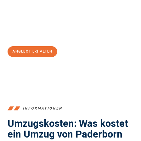
Unser Expertenteam steht bereit, um Ihnen einen reibungslosen
Übergang in Ihr neues Zuhause zu garantieren.
Jetzt
unverbindliches Angebot
erhalten &
100€ sparen:
ANGEBOT ERHALTEN
+4915792653373
INFORMATIONEN
Umzugskosten: Was kostet
ein Umzug von Paderborn