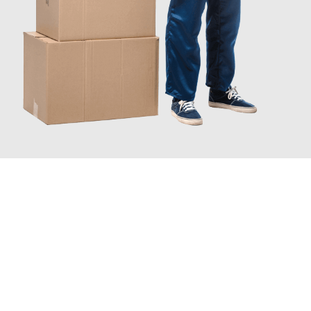
JETZT ANFRAGEN
Erleben Sie mit Umzugsmeister Rothstein Paderborn, wie
einfach
und stressfrei Ihr Umzug Paderborn Gelsenkirchen
sein kann.