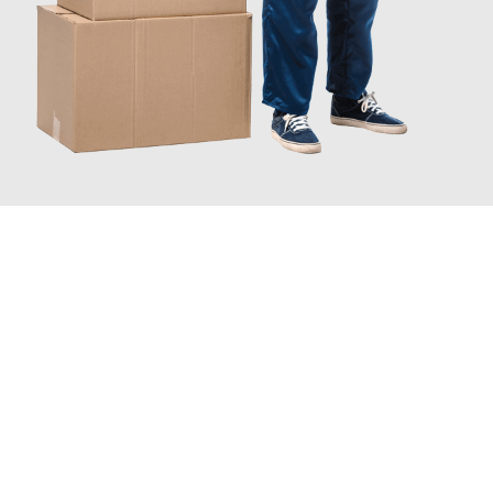
JETZT ANFRAGEN
Erleben Sie mit Umzugsmeister Rothstein Paderborn, wie
einfach
und stressfrei Ihr Umzug Paderborn Würzburg
sein kann. Unser
Expertenteam steht bereit, um Ihnen einen reibungslosen
Übergang in Ihr neues Zuhause zu garantieren.