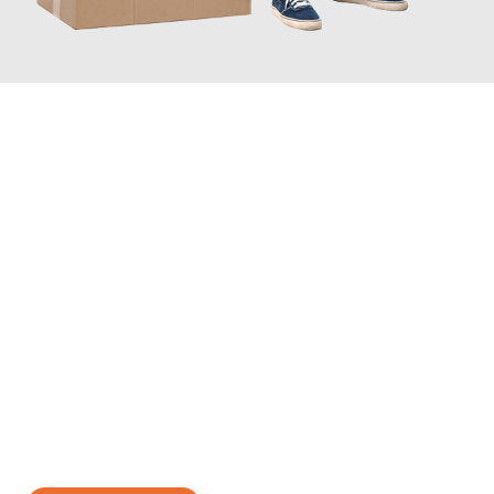
JETZT ANFRAGEN
Erleben Sie mit Umzugsmeister Rothstein Paderborn, wie
einfach
und stressfrei Ihr Umzug Paderborn Lübeck
sein kann. Unser
Expertenteam steht bereit, um Ihnen einen reibungslosen
Übergang in Ihr neues Zuhause zu garantieren.
Jetzt
unverbindliches Angebot
erhalten &
100€ sparen: