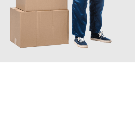
JETZT ANFRAGEN
Erleben Sie mit Umzugsmeister Rothstein Paderborn, wie
einfach
und stressfrei Ihr Umzug Paderborn Leverkusen
sein kann.
Unser Expertenteam steht bereit, um Ihnen einen reibungslosen