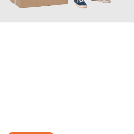
JETZT ANFRAGEN
Erleben Sie mit Umzugsmeister Rothstein Paderborn, wie
einfach
und stressfrei Ihr Umzug Paderborn Herne
sein kann. Unser
Expertenteam steht bereit, um Ihnen einen reibungslosen
Übergang in Ihr neues Zuhause zu garantieren.
Jetzt
unverbindliches Angebot
erhalten &
100€ sparen: